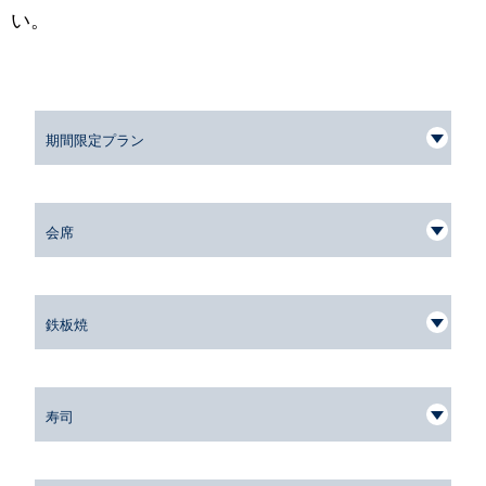
い。
期間限定プラン
会席
鉄板焼
寿司