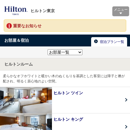
メニュー
ヒルトン東京
重要なお知らせ
お部屋＆宿泊
宿泊プラン一覧
ヒルトンルーム
柔らかなオフホワイトと暖かい木のぬくもりを基調とした客室には障子と襖が
配され、明るく居心地のよい空間。
ヒルトン ツイン
ヒルトン キング