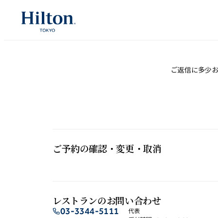
内
容
を
ス
キ
ご返信に​多少お
ッ
プ
ご予約の​確認・変更・取消
レストランの​お問い​合わせ
03-3344-5111
代表