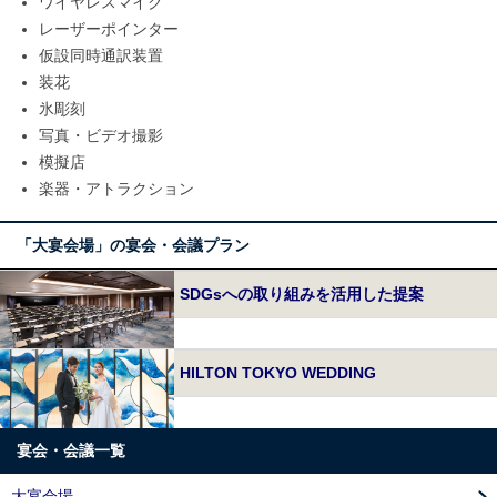
ワイヤレスマイク
レーザーポインター
仮設同時通訳装置
装花
氷彫刻
写真・ビデオ撮影
模擬店
楽器・アトラクション
「大宴会場」の宴会・会議プラン
SDGsへの取り組みを活用した提案
HILTON TOKYO WEDDING
宴会・会議一覧
大宴会場