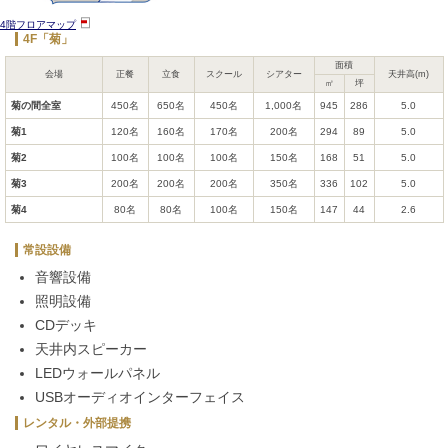
4階フロアマップ
4F「菊」
面積
会場
正餐
立食
スクール
シアター
天井高(m)
㎡
坪
菊の間全室
450名
650名
450名
1,000名
945
286
5.0
菊1
120名
160名
170名
200名
294
89
5.0
菊2
100名
100名
100名
150名
168
51
5.0
菊3
200名
200名
200名
350名
336
102
5.0
菊4
80名
80名
100名
150名
147
44
2.6
常設設備
音響設備
照明設備
CDデッキ
天井内スピーカー
LEDウォールパネル
USBオーディオインターフェイス
レンタル・外部提携