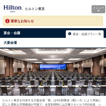
メニュー
ヒルトン東京
重要なお知らせ
宴会・会議
宴会・会議プラン一覧
大宴会場
ヒルトン東京を代表する大宴会場「菊」は4分割構成（菊1～4）により用途に
応じた柔軟な空間構成が可能で、全室利用時には正餐スタイルで450名様、シ