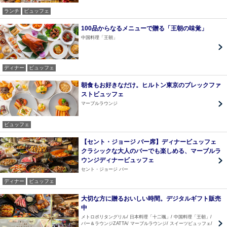
ランチ
ビュッフェ
100品からなるメニューで贈る「王朝の味覚」
中国料理「王朝」
ディナー
ビュッフェ
朝食もお好きなだけ。ヒルトン東京のブレックファ
ストビュッフェ
マーブルラウンジ
ビュッフェ
【セント・ジョージ バー席】ディナービュッフェ
クラシックな大人のバーでも楽しめる、マーブルラ
ウンジディナービュッフェ
セント・ジョージ バー
ディナー
ビュッフェ
大切な方に贈るおいしい時間。デジタルギフト販売
中
メトロポリタングリル
日本料理「十二颯」
中国料理「王朝」
バー＆ラウンジZATTA
マーブルラウンジ
スイーツビュッフェ