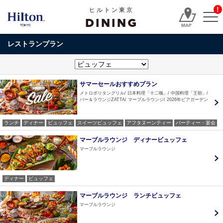
!
ヒルトン東京
DINING
レストランプラン
サマーセールおすすめプラン
メトロポリタングリル
日本料理「十二颯」
中国料理「王朝」
バー＆ラウンジZATTA
マーブルラウンジ
2026年ビアガーデン
ランチ
ディナー
ビュッフェ
スイーツビュッフェ
アフタヌーンティー
パーティー・宴会
マーブルラウンジ ディナービュッフェ
マーブルラウンジ
ディナー
ビュッフェ
マーブルラウンジ ランチビュッフェ
マーブルラウンジ