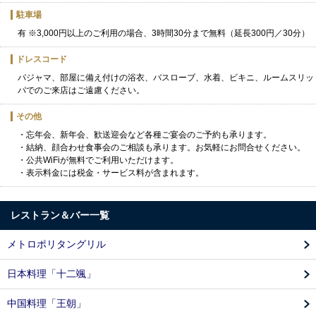
駐車場
有 ※3,000円以上のご利用の場合、3時間30分まで無料（延長300円／30分）
ドレスコード
パジャマ、部屋に備え付けの浴衣、バスローブ、水着、ビキニ、ルームスリッ
パでのご来店はご遠慮ください。
その他
・忘年会、新年会、歓送迎会など各種ご宴会のご予約も承ります。
・結納、顔合わせ食事会のご相談も承ります。お気軽にお問合せください。
・公共WiFiが無料でご利用いただけます。
・表示料金には税金・サービス料が含まれます。
レストラン＆バー一覧
メトロポリタングリル
日本料理「十二颯」
中国料理「王朝」