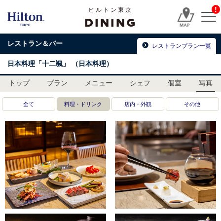
!
ヒルトン東京
DINING
レストラン＆バー
レストランプラン一覧
日本料理「十二颯」
（日本料理）
トップ
プラン
メニュー
シェフ
個室
写真
全て
料理・ドリンク
店内・外観
その他